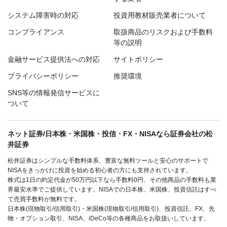
システム障害時の対応
投資用教材販売業者について
コンプライアンス
取扱商品のリスクおよび手数料
等の説明
金融サービス提供法への対応
サイトポリシー
プライバシーポリシー
推奨環境
SNS等の情報発信サービスに
ついて
ネット証券/日本株・米国株・投信・FX・NISAなら証券会社の松
井証券
松井証券はシンプルな手数料体系、豊富な無料ツールと安心のサポートで
NISAをきっかけに投資を始める初心者の方にも支持されています。
株式は1日の約定代金が50万円以下なら手数料0円、その他商品の手数料も業
界最安水準でご提供しています。NISAでの日本株、米国株、投資信託はすべ
て売買手数料が無料です。
日本株(現物取引/信用取引)・米国株(現物取引/信用取引)、投資信託、FX、先
物・オプション取引、NISA、iDeCo等の各種商品をお取扱いしています。