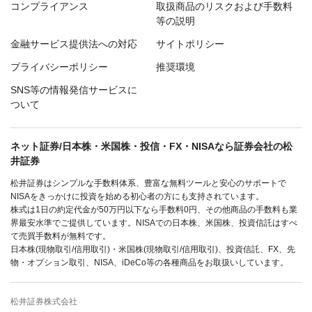
コンプライアンス
取扱商品のリスクおよび手数料
等の説明
金融サービス提供法への対応
サイトポリシー
プライバシーポリシー
推奨環境
SNS等の情報発信サービスに
ついて
ネット証券/日本株・米国株・投信・FX・NISAなら証券会社の松
井証券
松井証券はシンプルな手数料体系、豊富な無料ツールと安心のサポートで
NISAをきっかけに投資を始める初心者の方にも支持されています。
株式は1日の約定代金が50万円以下なら手数料0円、その他商品の手数料も業
界最安水準でご提供しています。NISAでの日本株、米国株、投資信託はすべ
て売買手数料が無料です。
日本株(現物取引/信用取引)・米国株(現物取引/信用取引)、投資信託、FX、先
物・オプション取引、NISA、iDeCo等の各種商品をお取扱いしています。
松井証券株式会社