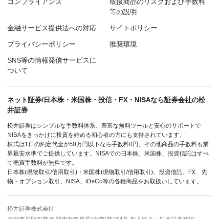
コンプライアンス
取扱商品のリスクおよび手数料
等の説明
金融サービス提供法への対応
サイトポリシー
プライバシーポリシー
推奨環境
SNS等の情報発信サービスに
ついて
ネット証券/日本株・米国株・投信・FX・NISAなら証券会社の松
井証券
松井証券はシンプルな手数料体系、豊富な無料ツールと安心のサポートで
NISAをきっかけに投資を始める初心者の方にも支持されています。
株式は1日の約定代金が50万円以下なら手数料0円、その他商品の手数料も業
界最安水準でご提供しています。NISAでの日本株、米国株、投資信託はすべ
て売買手数料が無料です。
日本株(現物取引/信用取引)・米国株(現物取引/信用取引)、投資信託、FX、先
物・オプション取引、NISA、iDeCo等の各種商品をお取扱いしています。
松井証券株式会社