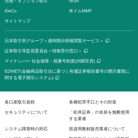
先物・オプション取引
NISA
iDeCo
米ドルMMF
サイトマップ
日本取引所グループ＜適時開示情報閲覧サービス＞
証券取引等監視委員会＜情報受付窓口＞
マイナンバー 社会保障・税番号制度(内閣官房)
EDINET(金融商品取引法に基づく有価証券報告書等の開示書類に
関する電子開示システム)
各口座取引規程
各種犯罪手口とその対策
セキュリティについて
「松井証券」の名前を無断使用
する業者
システム障害時の対応
投資用教材販売業者について