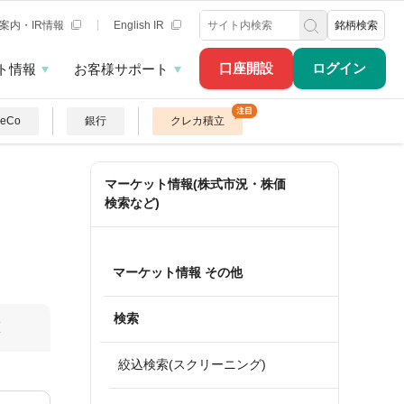
案内・IR情報
English IR
銘柄検索
口座開設
ログイン
ト情報
お客様サポート
DeCo
銀行
クレカ積立
マーケット情報(株式市況・株価
検索など)
マーケット情報 その他
検索
算
絞込検索(スクリーニング)