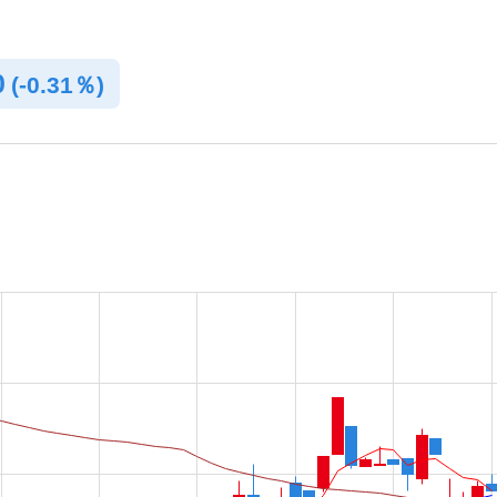
0
(
-
0.31％)