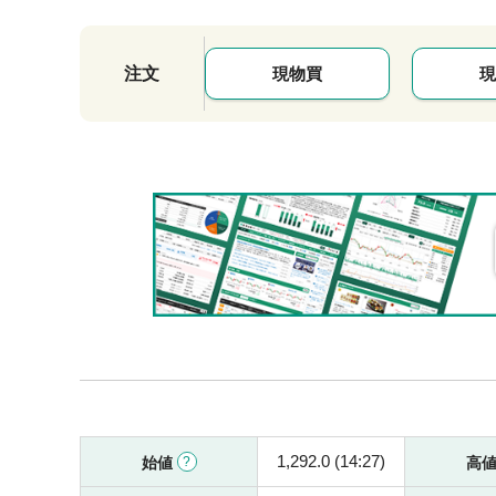
注文
現物買
現
1,292.0 (14:27)
始値
高