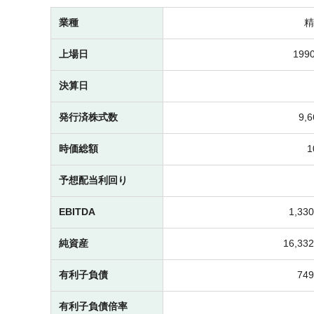
業種
精
上場日
1990
決算日
発行済株式数
9,
時価総額
予想配当利回り
EBITDA
1,3
純資産
16,3
有利子負債
74
有利子負債倍率