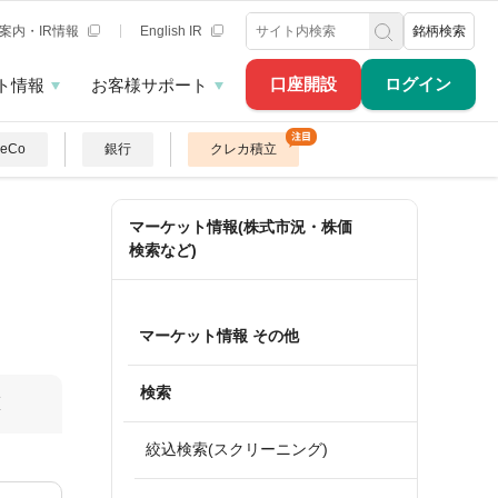
案内・IR情報
English IR
銘柄検索
口座開設
ログイン
ト情報
お客様サポート
DeCo
銀行
クレカ積立
マーケット情報(株式市況・株価
検索など)
マーケット情報 その他
検索
算
絞込検索(スクリーニング)