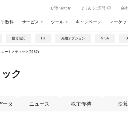
お問い合わせ
よくあるご質問
会社
手数料
サービス
ツール
キャンペーン
マーケッ
投資信託
FX
先物オプション
NISA
i
エートメディック(5187)
ィック
データ
ニュース
株主優待
決