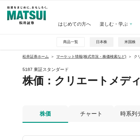
はじめての方へ
楽しむ・学ぶ
商品一覧
日本株
米国株
松井証券ホーム
マーケット情報(株式市況・株価検索など)
クリ
5187 東証スタンダード
株価
：クリエートメデ
株価
チャート
時系列