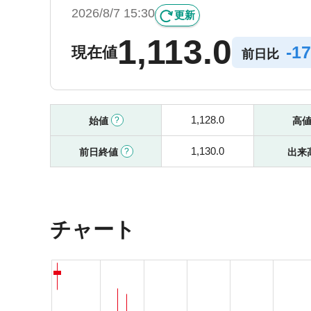
2026/8/7 15:30
更新
1,113.0
-
17
現在値
前日比
1,128.0
始値
高
1,130.0
前日終値
出来
チャート