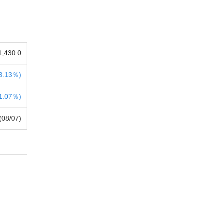
1,430.0
3.13％)
1.07％)
(08/07)