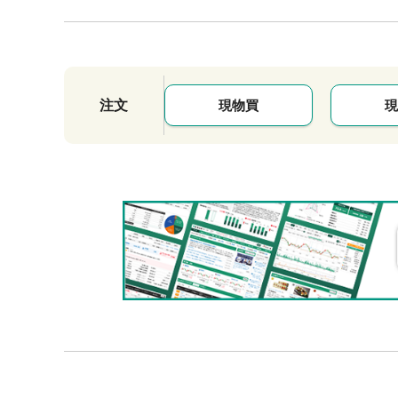
注文
現物買
現