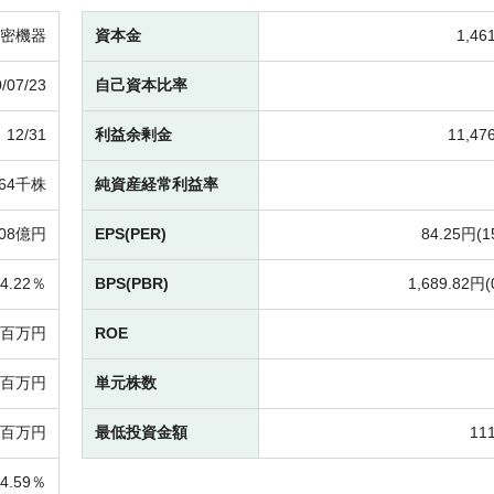
密機器
資本金
1,4
/07/23
自己資本比率
12/31
利益余剰金
11,4
664千株
純資産経常利益率
108億円
EPS(PER)
84.25円(
1
4.22％
BPS(PBR)
1,689.82円(
30百万円
ROE
32百万円
単元株数
9百万円
最低投資金額
11
4.59％