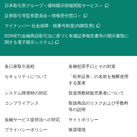
日本取引所グループ＜適時開示情報閲覧サービス＞
証券取引等監視委員会＜情報受付窓口＞
マイナンバー 社会保障・税番号制度(内閣官房)
EDINET(金融商品取引法に基づく有価証券報告書等の開示書類に
関する電子開示システム)
各口座取引規程
各種犯罪手口とその対策
セキュリティについて
「松井証券」の名前を無断使用
する業者
システム障害時の対応
投資用教材販売業者について
コンプライアンス
取扱商品のリスクおよび手数料
等の説明
金融サービス提供法への対応
サイトポリシー
プライバシーポリシー
推奨環境