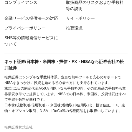
コンプライアンス
取扱商品のリスクおよび手数料
等の説明
金融サービス提供法への対応
サイトポリシー
プライバシーポリシー
推奨環境
SNS等の情報発信サービスに
ついて
ネット証券/日本株・米国株・投信・FX・NISAなら証券会社の松
井証券
松井証券はシンプルな手数料体系、豊富な無料ツールと安心のサポートで
NISAをきっかけに投資を始める初心者の方にも支持されています。
株式は1日の約定代金が50万円以下なら手数料0円、その他商品の手数料も業
界最安水準でご提供しています。NISAでの日本株、米国株、投資信託はすべ
て売買手数料が無料です。
日本株(現物取引/信用取引)・米国株(現物取引/信用取引)、投資信託、FX、先
物・オプション取引、NISA、iDeCo等の各種商品をお取扱いしています。
松井証券株式会社