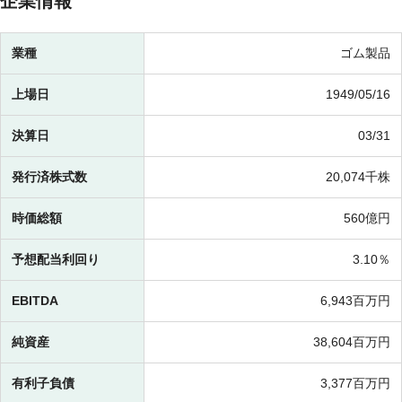
企業情報
業種
ゴム製品
上場日
1949/05/16
決算日
03/31
発行済株式数
20,074千株
時価総額
560億円
予想配当利回り
3.10％
EBITDA
6,943百万円
純資産
38,604百万円
有利子負債
3,377百万円