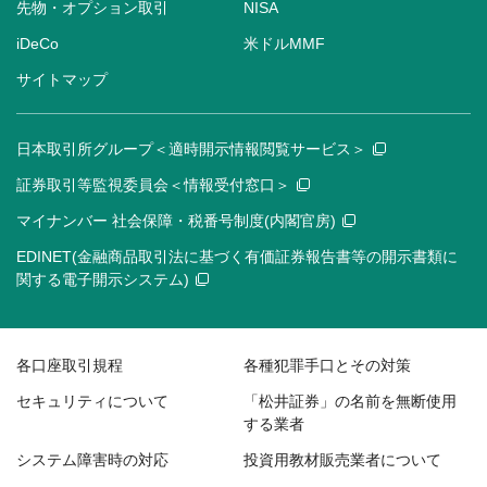
先物・オプション取引
NISA
iDeCo
米ドルMMF
サイトマップ
日本取引所グループ＜適時開示情報閲覧サービス＞
証券取引等監視委員会＜情報受付窓口＞
マイナンバー 社会保障・税番号制度(内閣官房)
EDINET(金融商品取引法に基づく有価証券報告書等の開示書類に
関する電子開示システム)
各口座取引規程
各種犯罪手口とその対策
セキュリティについて
「松井証券」の名前を無断使用
する業者
システム障害時の対応
投資用教材販売業者について