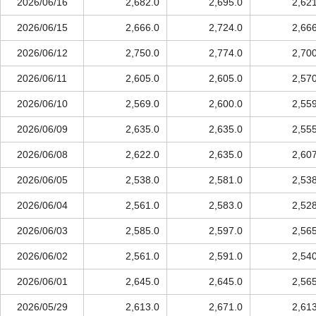
2026/06/16
2,682.0
2,695.0
2,62
2026/06/15
2,666.0
2,724.0
2,66
2026/06/12
2,750.0
2,774.0
2,70
2026/06/11
2,605.0
2,605.0
2,57
2026/06/10
2,569.0
2,600.0
2,55
2026/06/09
2,635.0
2,635.0
2,55
2026/06/08
2,622.0
2,635.0
2,60
2026/06/05
2,538.0
2,581.0
2,53
2026/06/04
2,561.0
2,583.0
2,52
2026/06/03
2,585.0
2,597.0
2,56
2026/06/02
2,561.0
2,591.0
2,54
2026/06/01
2,645.0
2,645.0
2,56
2026/05/29
2,613.0
2,671.0
2,61