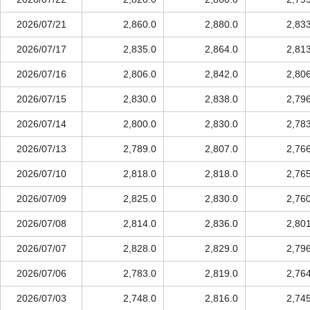
2026/07/21
2,860.0
2,880.0
2,83
2026/07/17
2,835.0
2,864.0
2,81
2026/07/16
2,806.0
2,842.0
2,80
2026/07/15
2,830.0
2,838.0
2,79
2026/07/14
2,800.0
2,830.0
2,78
2026/07/13
2,789.0
2,807.0
2,76
2026/07/10
2,818.0
2,818.0
2,76
2026/07/09
2,825.0
2,830.0
2,76
2026/07/08
2,814.0
2,836.0
2,80
2026/07/07
2,828.0
2,829.0
2,79
2026/07/06
2,783.0
2,819.0
2,76
2026/07/03
2,748.0
2,816.0
2,74