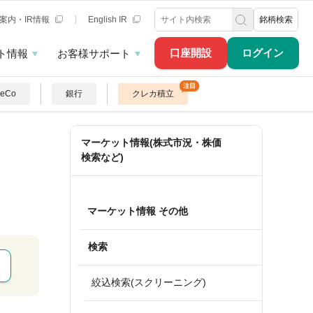
案内・IR情報
English IR
銘柄検索
口座開設
ログイン
ト情報
お客様サポート
DeCo
銀行
クレカ積立
マーケット情報(株式市況・株価
検索など)
マーケット情報 その他
検索
絞込検索(スクリーニング)