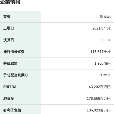
企業情報
業種
医薬品
上場日
2021/04/01
決算日
03/31
発行済株式数
115,517千株
時価総額
1,906億円
予想配当利回り
3.39％
EBITDA
43,202百万円
純資産
178,556百万円
有利子負債
105,023百万円