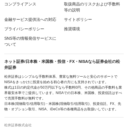
コンプライアンス
取扱商品のリスクおよび手数料
等の説明
金融サービス提供法への対応
サイトポリシー
プライバシーポリシー
推奨環境
SNS等の情報発信サービスに
ついて
ネット証券/日本株・米国株・投信・FX・NISAなら証券会社の松
井証券
松井証券はシンプルな手数料体系、豊富な無料ツールと安心のサポートで
NISAをきっかけに投資を始める初心者の方にも支持されています。
株式は1日の約定代金が50万円以下なら手数料0円、その他商品の手数料も業
界最安水準でご提供しています。NISAでの日本株、米国株、投資信託はすべ
て売買手数料が無料です。
日本株(現物取引/信用取引)・米国株(現物取引/信用取引)、投資信託、FX、先
物・オプション取引、NISA、iDeCo等の各種商品をお取扱いしています。
松井証券株式会社