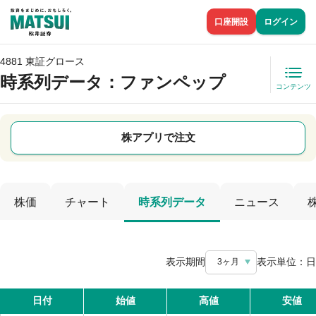
口座開設
ログイン
4881 東証グロース
時系列データ
：ファンペップ
コンテンツ
株アプリで注文
株価
チャート
時系列データ
ニュース
表示期間
表示単位：
日
3ヶ月
日付
始値
高値
安値