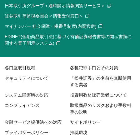
日本取引所グループ＜適時開示情報閲覧サービス＞
証券取引等監視委員会＜情報受付窓口＞
マイナンバー 社会保障・税番号制度(内閣官房)
EDINET(金融商品取引法に基づく有価証券報告書等の開示書類に
関する電子開示システム)
各口座取引規程
各種犯罪手口とその対策
セキュリティについて
「松井証券」の名前を無断使用
する業者
システム障害時の対応
投資用教材販売業者について
コンプライアンス
取扱商品のリスクおよび手数料
等の説明
金融サービス提供法への対応
サイトポリシー
プライバシーポリシー
推奨環境