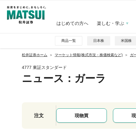
はじめての方へ
楽しむ・学ぶ
商品一覧
日本株
米国株
松井証券ホーム
マーケット情報(株式市況・株価検索など)
ガー
4777 東証スタンダード
ニュース
：ガーラ
注文
現物買
現