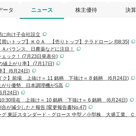
データ
ニュース
株主優待
決
開に向け子会社設立
いトップ】ＫＯＡ 【売りトップ】テラドローン [08:35]
、Ａバランス、日農薬などに注目！
ック！ (7月23日発表分)
値上がり率】 (7月17日)
 (6月24日)
】前場 上抜け＝ 11 銘柄 下抜け＝ 8 銘柄 (6月24日)
上がり優勢、日本調理機がS高
月24日)
:30現在 上抜け＝ 10 銘柄 下抜け＝ 6 銘柄 (6月24日)
が減少したと報告 [変更報告書No.47]
グ 東証スタンダード・グロース 中型／小型株 大盛工業、Ｃ