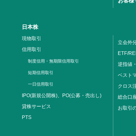
お客様
日本株
現物取引
立会外
信用取引
ETF/RE
制度信用・無期限信用取引
逆指値
短期信用取引
ベストマ
一日信用取引
クロス
IPO(新規公開株)、PO(公募・売出し)
総合口
貸株サービス
お取引
PTS