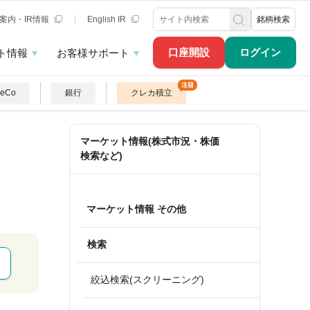
案内・IR情報
English IR
銘柄検索
口座開設
ログイン
ト情報
お客様サポート
DeCo
銀行
クレカ積立
マーケット情報(株式市況・株価
検索など)
マーケット情報 その他
検索
絞込検索(スクリーニング)