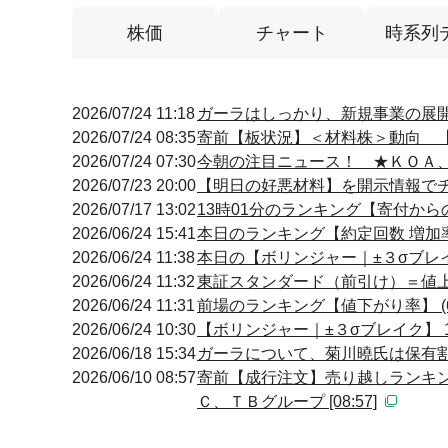
株価
チャート
時系列
2026/07/24 11:18
ガーラはしっかり、新規事業の展
2026/07/24 08:35
寄前【板状況】＜材料株＞動向 【買
2026/07/24 07:30
今朝の注目ニュース！ ★ＫＯＡ
2026/07/23 20:00
【明日の好悪材料】を開示情報でチェ
2026/07/17 13:02
13時01分のランキング【寄付からの
2026/06/24 15:41
本日のランキング【約定回数 増加率】
2026/06/24 11:38
本日の【ボリンジャー｜±３σブレイク
2026/06/24 11:32
東証スタンダード（前引け）＝値
2026/06/24 11:31
前場のランキング【値下がり率】 (6
2026/06/24 10:30
【ボリンジャー｜±３σブレイク】 10
2026/06/18 15:34
ガーラについて、菊川曉氏は保有割合
2026/06/10 08:57
寄前【成行注文】売り越しランキン
Ｃ、ＴＢグループ [08:57]