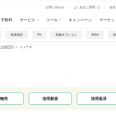
お問い合わせ
よくあるご質問
会社
手数料
サービス
ツール
キャンペーン
マーケッ
投資信託
FX
先物オプション
NISA
i
ラ(4777)
ニュース
物売
信用新規
信用返済