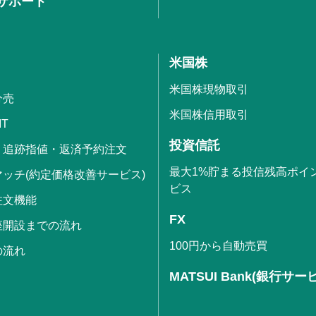
サポート
米国株
米国株現物取引
分売
米国株信用取引
IT
投資信託
・追跡指値・返済予約注文
最大1%貯まる投信残高ポイ
ッチ(約定価格改善サービス)
ビス
注文機能
FX
座開設までの流れ
100円から自動売買
の流れ
MATSUI Bank(銀行サー