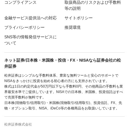
コンプライアンス
取扱商品のリスクおよび手数料
等の説明
金融サービス提供法への対応
サイトポリシー
プライバシーポリシー
推奨環境
SNS等の情報発信サービスに
ついて
ネット証券/日本株・米国株・投信・FX・NISAなら証券会社の松
井証券
松井証券はシンプルな手数料体系、豊富な無料ツールと安心のサポートで
NISAをきっかけに投資を始める初心者の方にも支持されています。
株式は1日の約定代金が50万円以下なら手数料0円、その他商品の手数料も業
界最安水準でご提供しています。NISAでの日本株、米国株、投資信託はすべ
て売買手数料が無料です。
日本株(現物取引/信用取引)・米国株(現物取引/信用取引)、投資信託、FX、先
物・オプション取引、NISA、iDeCo等の各種商品をお取扱いしています。
松井証券株式会社