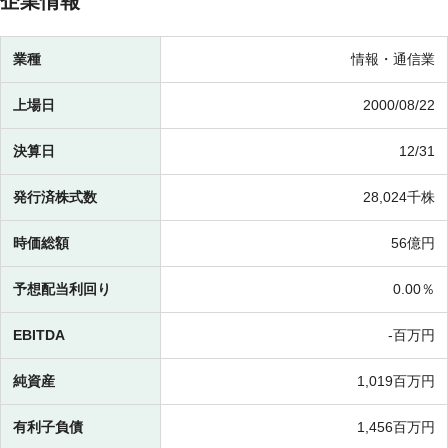
企業情報
業種
情報・通信業
上場日
2000/08/22
決算日
12/31
発行済株式数
28,024千株
時価総額
56億円
予想配当利回り
0.00％
EBITDA
-百万円
純資産
1,019百万円
有利子負債
1,456百万円