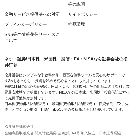
等の説明
金融サービス提供法への対応
サイトポリシー
プライバシーポリシー
推奨環境
SNS等の情報発信サービスに
ついて
ネット証券/日本株・米国株・投信・FX・NISAなら証券会社の松
井証券
松井証券はシンプルな手数料体系、豊富な無料ツールと安心のサポートで
NISAをきっかけに投資を始める初心者の方にも支持されています。
株式は1日の約定代金が50万円以下なら手数料0円、その他商品の手数料も業
界最安水準でご提供しています。NISAでの日本株、米国株、投資信託はすべ
て売買手数料が無料です。
日本株(現物取引/信用取引)・米国株(現物取引/信用取引)、投資信託、FX、先
物・オプション取引、NISA、iDeCo等の各種商品をお取扱いしています。
松井証券株式会社
金融商品取引業者 関東財務局長(金商)第164号 加入協会：日本証券業協