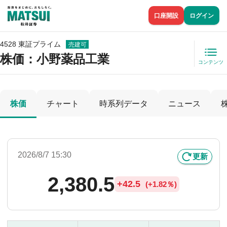
口座開設
ログイン
4528 東証プライム
売建可
株価
：小野薬品工業
コンテンツ
株価
チャート
時系列データ
ニュース
2026/8/7 15:30
更新
2,380.5
+
42.5
(
+
1.82％)