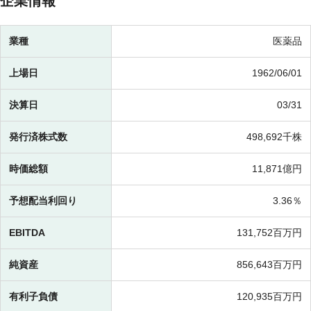
企業情報
業種
医薬品
上場日
1962/06/01
決算日
03/31
発行済株式数
498,692千株
時価総額
11,871億円
予想配当利回り
3.36％
EBITDA
131,752百万円
純資産
856,643百万円
有利子負債
120,935百万円