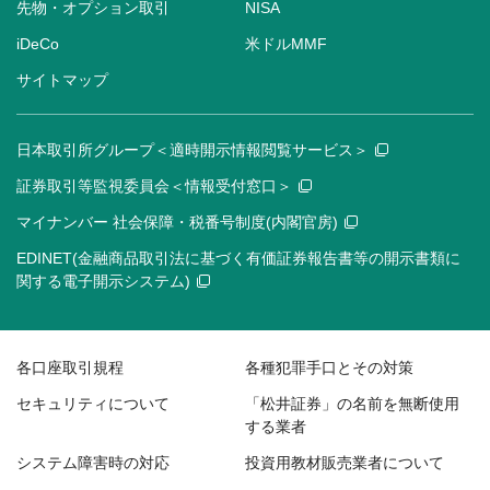
先物・オプション取引
NISA
iDeCo
米ドルMMF
サイトマップ
日本取引所グループ＜適時開示情報閲覧サービス＞
証券取引等監視委員会＜情報受付窓口＞
マイナンバー 社会保障・税番号制度(内閣官房)
EDINET(金融商品取引法に基づく有価証券報告書等の開示書類に
関する電子開示システム)
各口座取引規程
各種犯罪手口とその対策
セキュリティについて
「松井証券」の名前を無断使用
する業者
システム障害時の対応
投資用教材販売業者について