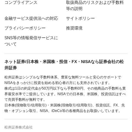
コンプライアンス
取扱商品のリスクおよび手数料
等の説明
金融サービス提供法への対応
サイトポリシー
プライバシーポリシー
推奨環境
SNS等の情報発信サービスに
ついて
ネット証券/日本株・米国株・投信・FX・NISAなら証券会社の松
井証券
松井証券はシンプルな手数料体系、豊富な無料ツールと安心のサポートで
NISAをきっかけに投資を始める初心者の方にも支持されています。
株式は1日の約定代金が50万円以下なら手数料0円、その他商品の手数料も業
界最安水準でご提供しています。NISAでの日本株、米国株、投資信託はすべ
て売買手数料が無料です。
日本株(現物取引/信用取引)・米国株(現物取引/信用取引)、投資信託、FX、先
物・オプション取引、NISA、iDeCo等の各種商品をお取扱いしています。
松井証券株式会社