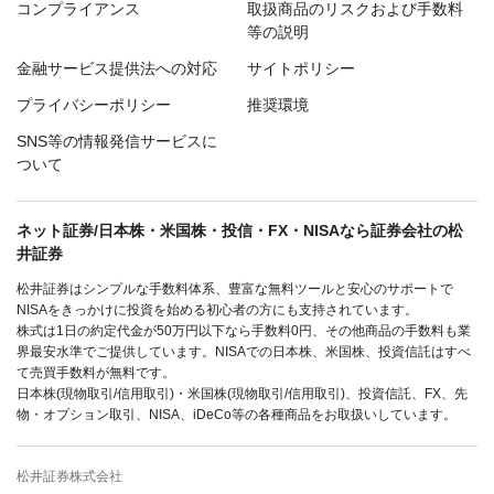
コンプライアンス
取扱商品のリスクおよび手数料
等の説明
金融サービス提供法への対応
サイトポリシー
プライバシーポリシー
推奨環境
SNS等の情報発信サービスに
ついて
ネット証券/日本株・米国株・投信・FX・NISAなら証券会社の松
井証券
松井証券はシンプルな手数料体系、豊富な無料ツールと安心のサポートで
NISAをきっかけに投資を始める初心者の方にも支持されています。
株式は1日の約定代金が50万円以下なら手数料0円、その他商品の手数料も業
界最安水準でご提供しています。NISAでの日本株、米国株、投資信託はすべ
て売買手数料が無料です。
日本株(現物取引/信用取引)・米国株(現物取引/信用取引)、投資信託、FX、先
物・オプション取引、NISA、iDeCo等の各種商品をお取扱いしています。
松井証券株式会社