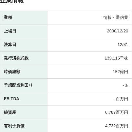
企業情報
業種
情報・通信業
上場日
2006/12/20
決算日
12/31
発行済株式数
139,115千株
時価総額
152億円
予想配当利回り
-％
EBITDA
-百万円
純資産
6,787百万円
有利子負債
4,732百万円