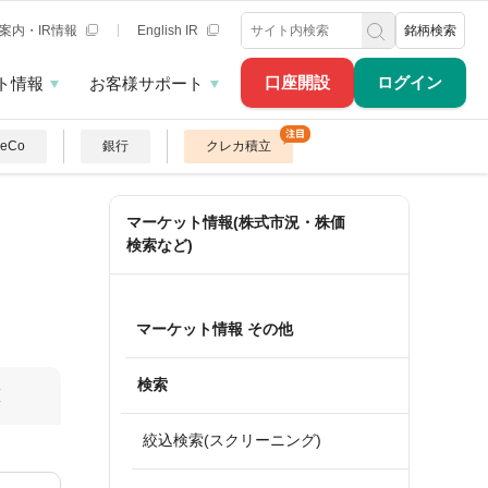
案内・IR情報
English IR
銘柄検索
口座開設
ログイン
ト情報
お客様サポート
DeCo
銀行
クレカ積立
マーケット情報(株式市況・株価
検索など)
マーケット情報 その他
検索
算
絞込検索(スクリーニング)