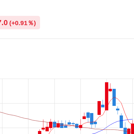
7.0
(
+
0.91％)