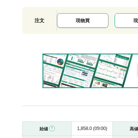
注文
現物買
現
1,858.0 (09:00)
始値
高