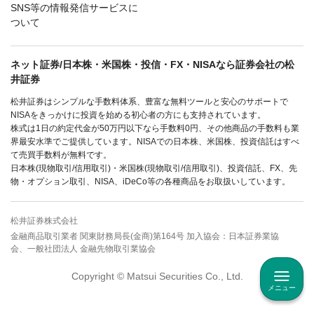
SNS等の情報発信サービスに
ついて
ネット証券/日本株・米国株・投信・FX・NISAなら証券会社の松
井証券
松井証券はシンプルな手数料体系、豊富な無料ツールと安心のサポートで
NISAをきっかけに投資を始める初心者の方にも支持されています。
株式は1日の約定代金が50万円以下なら手数料0円、その他商品の手数料も業
界最安水準でご提供しています。NISAでの日本株、米国株、投資信託はすべ
て売買手数料が無料です。
日本株(現物取引/信用取引)・米国株(現物取引/信用取引)、投資信託、FX、先
物・オプション取引、NISA、iDeCo等の各種商品をお取扱いしています。
松井証券株式会社
金融商品取引業者 関東財務局長(金商)第164号 加入協会：日本証券業協
会、一般社団法人 金融先物取引業協会
Copyright © Matsui Securities Co., Ltd.
メニュー