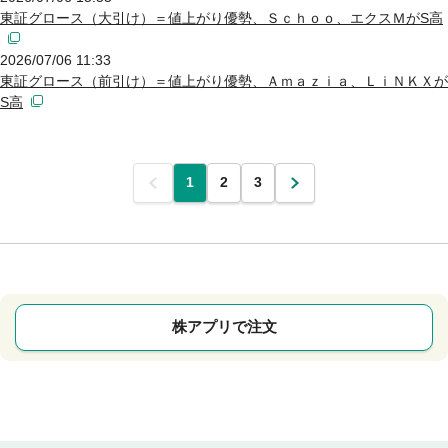
東証グロース（大引け）＝値上がり優勢、Ｓｃｈｏｏ、エクスＭがS高
2026/07/06 11:33
東証グロース（前引け）＝値上がり優勢、Ａｍａｚｉａ、ＬｉＮＫＸが
S高
前
1
2
3
次
株アプリで注文