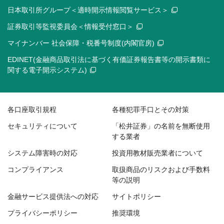
日本取引所グループ＜適時開示情報閲覧サービス＞
証券取引等監視委員会＜情報受付窓口＞
マイナンバー 社会保障・税番号制度(内閣官房)
EDINET(金融商品取引法に基づく有価証券報告書等の開示書類に
関する電子開示システム)
各口座取引規程
各種犯罪手口とその対策
セキュリティについて
「松井証券」の名前を無断使用
する業者
システム障害時の対応
投資用教材販売業者について
コンプライアンス
取扱商品のリスクおよび手数料
等の説明
金融サービス提供法への対応
サイトポリシー
プライバシーポリシー
推奨環境