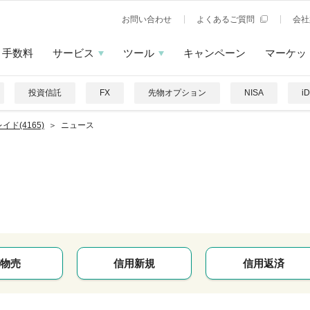
お問い合わせ
よくあるご質問
会社
手数料
サービス
ツール
キャンペーン
マーケッ
投資信託
FX
先物オプション
NISA
i
イド(4165)
ニュース
物売
信用新規
信用返済