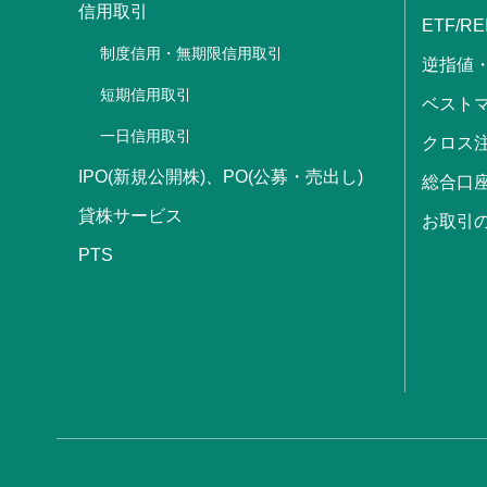
信用取引
ETF/RE
制度信用・無期限信用取引
逆指値
短期信用取引
ベストマ
一日信用取引
クロス
IPO(新規公開株)、PO(公募・売出し)
総合口
貸株サービス
お取引
PTS