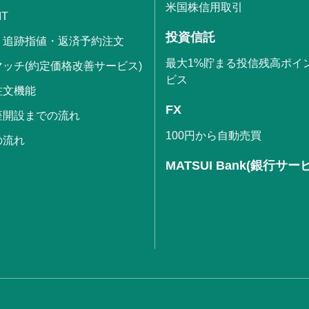
米国株信用取引
IT
投資信託
・追跡指値・返済予約注文
最大1%貯まる投信残高ポイ
ッチ(約定価格改善サービス)
ビス
注文機能
FX
座開設までの流れ
100円から自動売買
の流れ
MATSUI Bank(銀行サー