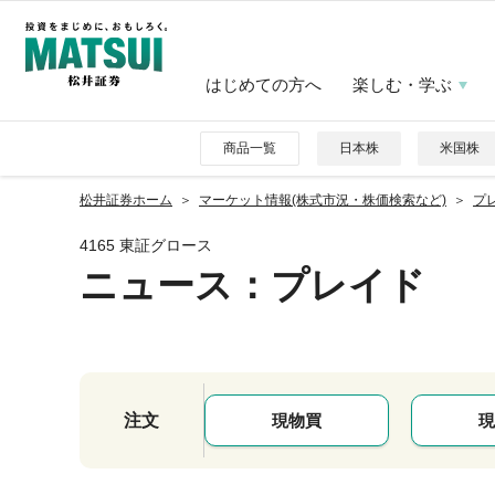
はじめての方へ
楽しむ・学ぶ
商品一覧
日本株
米国株
松井証券ホーム
マーケット情報(株式市況・株価検索など)
プレ
4165 東証グロース
ニュース
：プレイド
注文
現物買
現