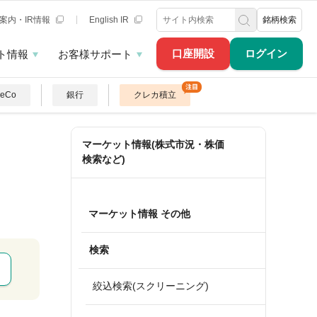
案内・IR情報
English IR
銘柄検索
口座開設
ログイン
ト情報
お客様サポート
DeCo
銀行
クレカ積立
マーケット情報(株式市況・株価
検索など)
マーケット情報 その他
検索
絞込検索(スクリーニング)