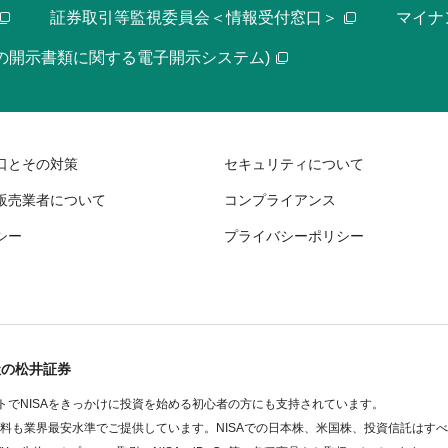
証券取引等監視委員会＜情報受付窓口＞
マイナ
等の開示書類に関する電子開示システム)
口とその対策
セキュリティについて
販売業者について
コンプライアンス
シー
プライバシーポリシー
社の松井証券
でNISAをきっかけに投資を始める初心者の方にも支持されています。
数料も業界最安水準でご提供しています。NISAでの日本株、米国株、投資信託はす