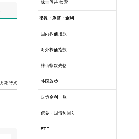
株主優待 検索
算
指数・為替・金利
国内株価指数
海外株価指数
株価指数先物
外国為替
3月期時点
政策金利一覧
債券・国債利回り
ETF