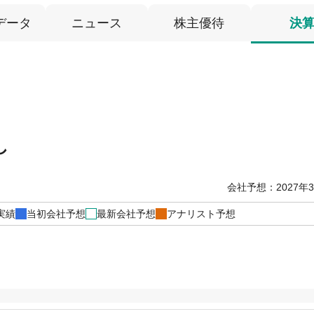
データ
ニュース
株主優待
決
し
会社予想：2027年
実績
当初会社予想
最新会社予想
アナリスト予想