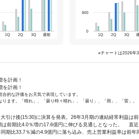
800
0
1Q
2Q
3Q
通期
1Q
2Q
3Q
チャートは2026年
増を計画！
増を計画！
総合的な評価をお天気で表現しています。
なります。「晴れ」、「曇り時々晴れ」、「曇り」、「雨」、「雷」。
3日大引け後(15:30)に決算を発表。26年3月期の連結経常利益は
月期は前期比4.0％増の17.6億円に伸びる見通しとなった。 直近
年同期比33.7％減の4.9億円に落ち込み、売上営業利益率は前年