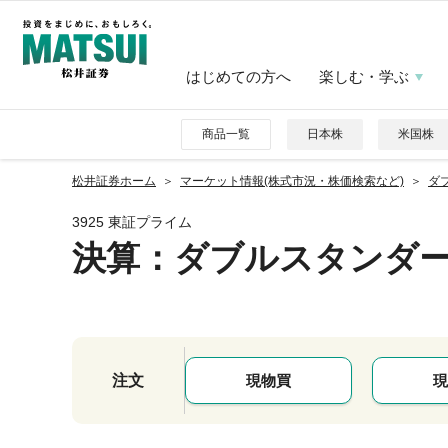
はじめての方へ
楽しむ・学ぶ
商品一覧
日本株
米国株
松井証券ホーム
マーケット情報(株式市況・株価検索など)
ダブ
3925 東証プライム
決算：ダブルスタンダ
注文
現物買
現