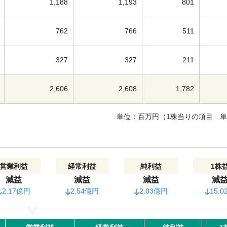
1,188
1,193
801
762
766
511
327
327
211
2,606
2,608
1,782
単位：百万円（1株当りの項目 
営業利益
経常利益
純利益
1株
減益
減益
減益
減
2.17億円
2.54億円
2.03億円
15.0