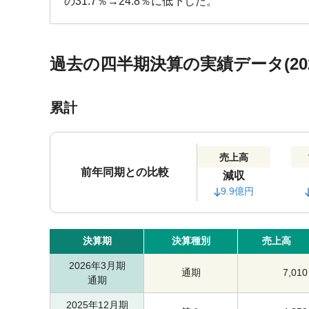
の31.7％→24.8％に低下した。
過去の四半期決算の実績データ(202
累計
売上高
前年同期との比較
減収
9.9億円
決算期
決算種別
売上高
2026年3月期
通期
7,010
通期
2025年12月期