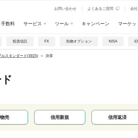
お問い合わせ
よくあるご質問
会社
手数料
サービス
ツール
キャンペーン
マーケッ
投資信託
FX
先物オプション
NISA
i
ルスタンダード(3925)
決算
ード
物売
信用新規
信用返済