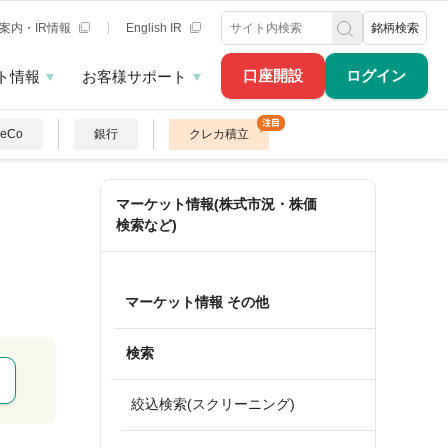
案内・IR情報
English IR
銘柄検索
口座開設
ログイン
ト情報
お客様サポート
DeCo
銀行
クレカ積立
マーケット情報(株式市況・株価
検索など)
マーケット情報 その他
検索
絞込検索(スクリーニング)