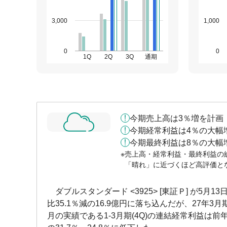
3,000
1,000
0
0
1Q
2Q
3Q
通期
今期売上高は3％増を計画
今期経常利益は4％の大幅
今期最終利益は8％の大幅
売上高・経常利益・最終利益の
「晴れ」に近づくほど高評価と
ダブルスタンダード <3925> [東証Ｐ] が5月1
比35.1％減の16.9億円に落ち込んだが、27年3
月の実績である1-3月期(4Q)の連結経常利益は前