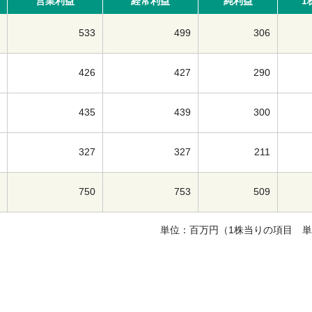
営業利益
経常利益
純利益
1
533
499
306
426
427
290
435
439
300
327
327
211
750
753
509
単位：百万円（1株当りの項目 