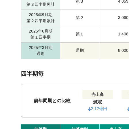
第３
4,859
第３四半期累計
2025年9月期
第２
3,060
第２四半期累計
2025年6月期
第１
1,408
第１四半期
2025年3月期
通期
8,000
通期
四半期毎
売上高
前年同期との比較
減収
2.12億円