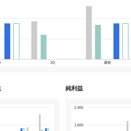
Q
3Q
通期
益
純利益
2,400
1,600