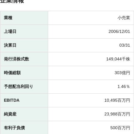
企業情報
業種
小売業
上場日
2006/12/01
決算日
03/31
発行済株式数
149,044千株
時価総額
303億円
予想配当利回り
1.46％
EBITDA
10,495百万円
純資産
23,988百万円
有利子負債
500百万円