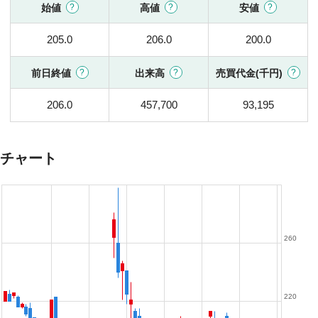
始値
高値
安値
205.0
206.0
200.0
前日終値
出来高
売買代金(千円)
206.0
457,700
93,195
チャート
260
220