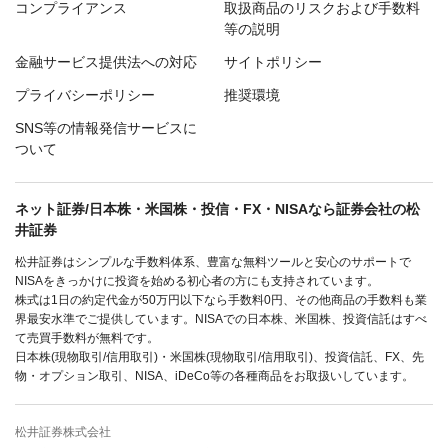
コンプライアンス
取扱商品のリスクおよび手数料
等の説明
金融サービス提供法への対応
サイトポリシー
プライバシーポリシー
推奨環境
SNS等の情報発信サービスに
ついて
ネット証券/日本株・米国株・投信・FX・NISAなら証券会社の松
井証券
松井証券はシンプルな手数料体系、豊富な無料ツールと安心のサポートで
NISAをきっかけに投資を始める初心者の方にも支持されています。
株式は1日の約定代金が50万円以下なら手数料0円、その他商品の手数料も業
界最安水準でご提供しています。NISAでの日本株、米国株、投資信託はすべ
て売買手数料が無料です。
日本株(現物取引/信用取引)・米国株(現物取引/信用取引)、投資信託、FX、先
物・オプション取引、NISA、iDeCo等の各種商品をお取扱いしています。
松井証券株式会社