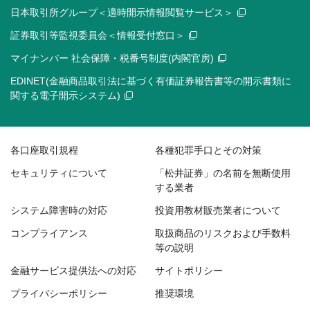
日本取引所グループ＜適時開示情報閲覧サービス＞
証券取引等監視委員会＜情報受付窓口＞
マイナンバー 社会保障・税番号制度(内閣官房)
EDINET(金融商品取引法に基づく有価証券報告書等の開示書類に
関する電子開示システム)
各口座取引規程
各種犯罪手口とその対策
セキュリティについて
「松井証券」の名前を無断使用
する業者
システム障害時の対応
投資用教材販売業者について
コンプライアンス
取扱商品のリスクおよび手数料
等の説明
金融サービス提供法への対応
サイトポリシー
プライバシーポリシー
推奨環境