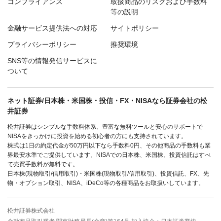
コンプライアンス
取扱商品のリスクおよび手数料
等の説明
金融サービス提供法への対応
サイトポリシー
プライバシーポリシー
推奨環境
SNS等の情報発信サービスに
ついて
ネット証券/日本株・米国株・投信・FX・NISAなら証券会社の松
井証券
松井証券はシンプルな手数料体系、豊富な無料ツールと安心のサポートで
NISAをきっかけに投資を始める初心者の方にも支持されています。
株式は1日の約定代金が50万円以下なら手数料0円、その他商品の手数料も業
界最安水準でご提供しています。NISAでの日本株、米国株、投資信託はすべ
て売買手数料が無料です。
日本株(現物取引/信用取引)・米国株(現物取引/信用取引)、投資信託、FX、先
物・オプション取引、NISA、iDeCo等の各種商品をお取扱いしています。
松井証券株式会社