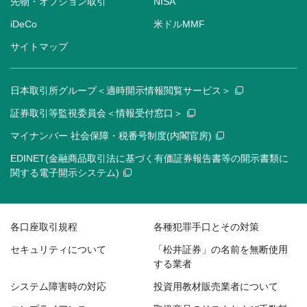
先物・オプション取引
NISA
iDeCo
米ドルMMF
サイトマップ
日本取引所グループ＜適時開示情報閲覧サービス＞
証券取引等監視委員会＜情報受付窓口＞
マイナンバー 社会保障・税番号制度(内閣官房)
EDINET(金融商品取引法に基づく有価証券報告書等の開示書類に
関する電子開示システム)
各口座取引規程
各種犯罪手口とその対策
セキュリティについて
「松井証券」の名前を無断使用
する業者
システム障害時の対応
投資用教材販売業者について