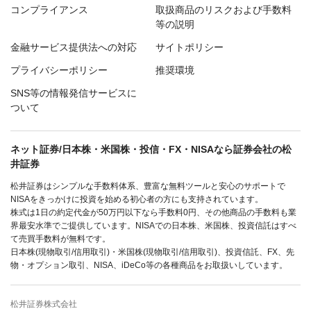
コンプライアンス
取扱商品のリスクおよび手数料
等の説明
金融サービス提供法への対応
サイトポリシー
プライバシーポリシー
推奨環境
SNS等の情報発信サービスに
ついて
ネット証券/日本株・米国株・投信・FX・NISAなら証券会社の松
井証券
松井証券はシンプルな手数料体系、豊富な無料ツールと安心のサポートで
NISAをきっかけに投資を始める初心者の方にも支持されています。
株式は1日の約定代金が50万円以下なら手数料0円、その他商品の手数料も業
界最安水準でご提供しています。NISAでの日本株、米国株、投資信託はすべ
て売買手数料が無料です。
日本株(現物取引/信用取引)・米国株(現物取引/信用取引)、投資信託、FX、先
物・オプション取引、NISA、iDeCo等の各種商品をお取扱いしています。
松井証券株式会社