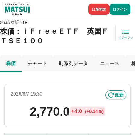
口座開設
ログイン
363A 東証ETF
株価
：ｉＦｒｅｅＥＴＦ 英国Ｆ
コンテンツ
ＴＳＥ１００
株価
チャート
時系列データ
ニュース
2026/8/7 15:30
更新
2,770.0
+
4.0
(
+
0.14％)