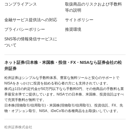
コンプライアンス
取扱商品のリスクおよび手数料
等の説明
金融サービス提供法への対応
サイトポリシー
プライバシーポリシー
推奨環境
SNS等の情報発信サービスに
ついて
ネット証券/日本株・米国株・投信・FX・NISAなら証券会社の松
井証券
松井証券はシンプルな手数料体系、豊富な無料ツールと安心のサポートで
NISAをきっかけに投資を始める初心者の方にも支持されています。
株式は1日の約定代金が50万円以下なら手数料0円、その他商品の手数料も業
界最安水準でご提供しています。NISAでの日本株、米国株、投資信託はすべ
て売買手数料が無料です。
日本株(現物取引/信用取引)・米国株(現物取引/信用取引)、投資信託、FX、先
物・オプション取引、NISA、iDeCo等の各種商品をお取扱いしています。
松井証券株式会社