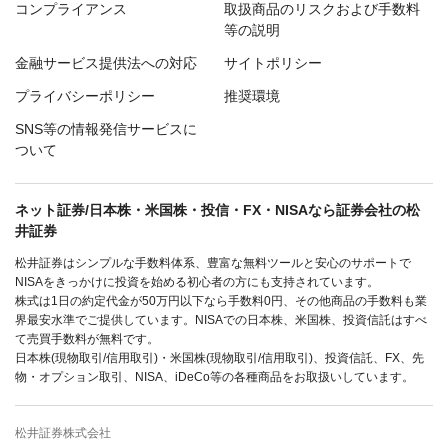
コンプライアンス
取扱商品のリスクおよび手数料
等の説明
金融サービス提供法への対応
サイトポリシー
プライバシーポリシー
推奨環境
SNS等の情報発信サービスに
ついて
ネット証券/日本株・米国株・投信・FX・NISAなら証券会社の松
井証券
松井証券はシンプルな手数料体系、豊富な無料ツールと安心のサポートで
NISAをきっかけに投資を始める初心者の方にも支持されています。
株式は1日の約定代金が50万円以下なら手数料0円、その他商品の手数料も業
界最安水準でご提供しています。NISAでの日本株、米国株、投資信託はすべ
て売買手数料が無料です。
日本株(現物取引/信用取引)・米国株(現物取引/信用取引)、投資信託、FX、先
物・オプション取引、NISA、iDeCo等の各種商品をお取扱いしています。
松井証券株式会社