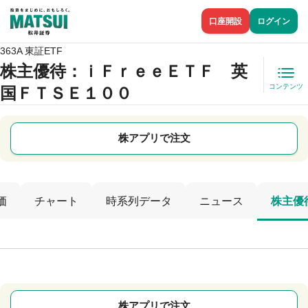
口座開設
ログイン
363A 東証ETF
株主優待
：ｉＦｒｅｅＥＴＦ 英
コンテンツ
国ＦＴＳＥ１００
株アプリで注文
価
チャート
時系列データ
ニュース
株主優
株アプリで注文