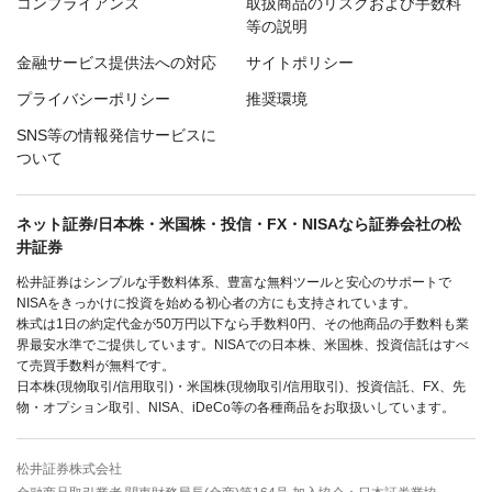
コンプライアンス
取扱商品のリスクおよび手数料
等の説明
金融サービス提供法への対応
サイトポリシー
プライバシーポリシー
推奨環境
SNS等の情報発信サービスに
ついて
ネット証券/日本株・米国株・投信・FX・NISAなら証券会社の松
井証券
松井証券はシンプルな手数料体系、豊富な無料ツールと安心のサポートで
NISAをきっかけに投資を始める初心者の方にも支持されています。
株式は1日の約定代金が50万円以下なら手数料0円、その他商品の手数料も業
界最安水準でご提供しています。NISAでの日本株、米国株、投資信託はすべ
て売買手数料が無料です。
日本株(現物取引/信用取引)・米国株(現物取引/信用取引)、投資信託、FX、先
物・オプション取引、NISA、iDeCo等の各種商品をお取扱いしています。
松井証券株式会社