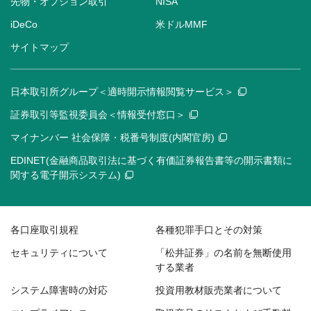
先物・オプション取引
NISA
iDeCo
米ドルMMF
サイトマップ
日本取引所グループ＜適時開示情報閲覧サービス＞
証券取引等監視委員会＜情報受付窓口＞
マイナンバー 社会保障・税番号制度(内閣官房)
EDINET(金融商品取引法に基づく有価証券報告書等の開示書類に
関する電子開示システム)
各口座取引規程
各種犯罪手口とその対策
セキュリティについて
「松井証券」の名前を無断使用
する業者
システム障害時の対応
投資用教材販売業者について