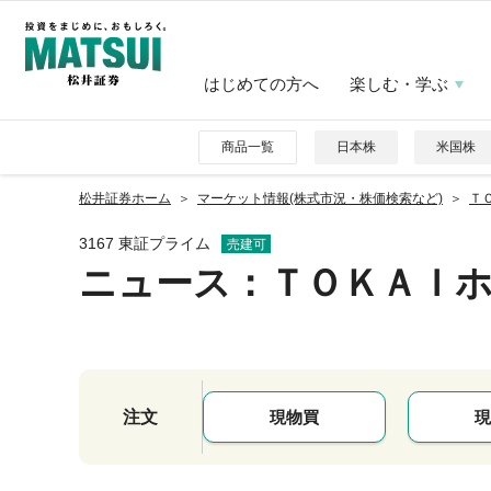
はじめての方へ
楽しむ・学ぶ
商品一覧
日本株
米国株
松井証券ホーム
マーケット情報(株式市況・株価検索など)
Ｔ
3167 東証プライム
売建可
ニュース
：ＴＯＫＡＩ
注文
現物買
現