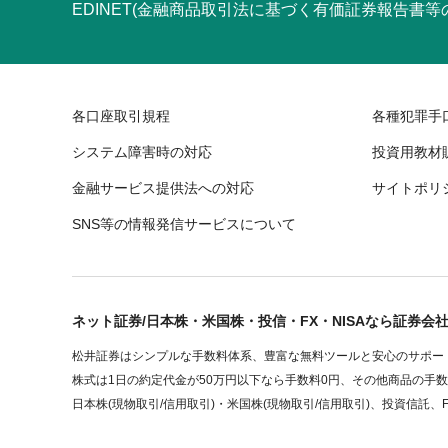
EDINET(金融商品取引法に基づく有価証券報告書
各口座取引規程
各種犯罪手
システム障害時の対応
投資用教材
金融サービス提供法への対応
サイトポリ
SNS等の情報発信サービスについて
ネット証券/日本株・米国株・投信・FX・NISAなら証券会
松井証券はシンプルな手数料体系、豊富な無料ツールと安心のサポート
株式は1日の約定代金が50万円以下なら手数料0円、その他商品の手
日本株(現物取引/信用取引)・米国株(現物取引/信用取引)、投資信託、