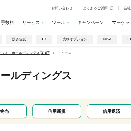
お問い合わせ
よくあるご質問
会社
手数料
サービス
ツール
キャンペーン
マーケッ
投資信託
FX
先物オプション
NISA
i
ＯＫＡＩホールディングス(3167)
ニュース
ホールディングス
物売
信用新規
信用返済