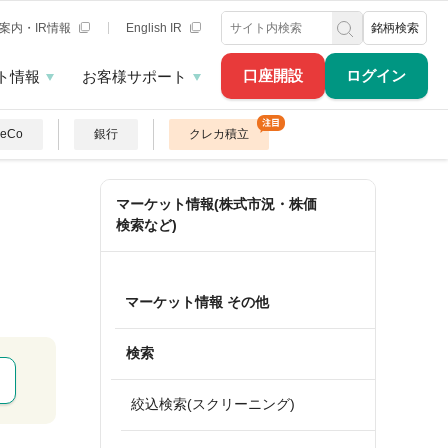
案内・IR情報
English IR
銘柄検索
口座開設
ログイン
ト情報
お客様サポート
DeCo
銀行
クレカ積立
マーケット情報(株式市況・株価
検索など)
マーケット情報 その他
検索
絞込検索(スクリーニング)