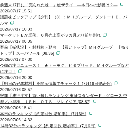
前週末17日に「売られた株！」総ザライ ―本日への影響は？―
2026/07/17 15:51
話題株ピックアップ【夕刊】（3）：ＭＨグループ、ダントーＨＤ、パ
ルマ
2026/07/17 10:33
マーケットＥが反落、６月売上高が３カ月ぶり前年割れ
2026/07/17 08:35
寄前【板状況】＜材料株＞動向 【買いトップ】ＭＨグループ 【売り
トップ】スーパツール [08:35]
2026/07/17 07:30
今朝の注目ニュース！ ★トーモク、ビタブリッド、ＭＨグループなど
に注目！
2026/07/16 20:00
【明日の好悪材料】を開示情報でチェック！ (7月16日発表分)
2026/07/16 08:57
寄前【成行注文】買い越しランキング 東証スタンダード・グロース 中
型／小型株 ＪＳＨ、ＯＴＳ、ソレイジア [08:57]
2026/07/06 15:41
本日のランキング【約定回数 増加率】 (7月6日)
2026/07/06 14:32
14時32分のランキング【約定回数 増加率】 (7月6日)