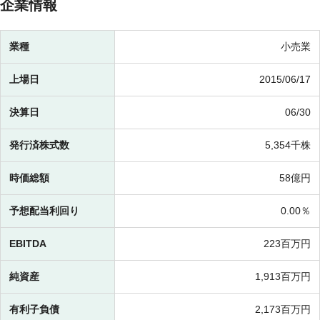
企業情報
業種
小売業
上場日
2015/06/17
決算日
06/30
発行済株式数
5,354千株
時価総額
58億円
予想配当利回り
0.00％
EBITDA
223百万円
純資産
1,913百万円
有利子負債
2,173百万円