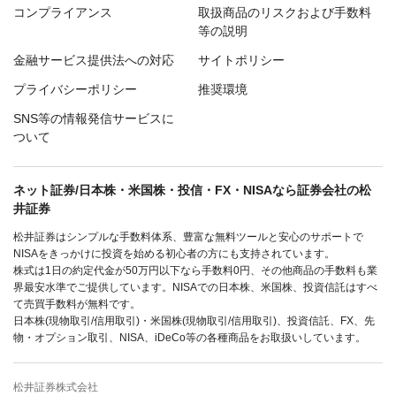
コンプライアンス
取扱商品のリスクおよび手数料
等の説明
金融サービス提供法への対応
サイトポリシー
プライバシーポリシー
推奨環境
SNS等の情報発信サービスに
ついて
ネット証券/日本株・米国株・投信・FX・NISAなら証券会社の松
井証券
松井証券はシンプルな手数料体系、豊富な無料ツールと安心のサポートで
NISAをきっかけに投資を始める初心者の方にも支持されています。
株式は1日の約定代金が50万円以下なら手数料0円、その他商品の手数料も業
界最安水準でご提供しています。NISAでの日本株、米国株、投資信託はすべ
て売買手数料が無料です。
日本株(現物取引/信用取引)・米国株(現物取引/信用取引)、投資信託、FX、先
物・オプション取引、NISA、iDeCo等の各種商品をお取扱いしています。
松井証券株式会社