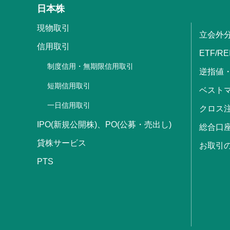
日本株
現物取引
立会外
信用取引
ETF/RE
制度信用・無期限信用取引
逆指値
短期信用取引
ベストマ
一日信用取引
クロス
IPO(新規公開株)、PO(公募・売出し)
総合口
貸株サービス
お取引
PTS