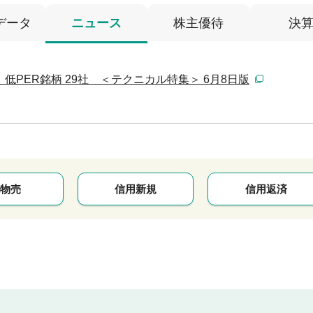
データ
ニュース
株主優待
決
低PER銘柄 29社 ＜テクニカル特集＞ 6月8日版
物売
信用新規
信用返済