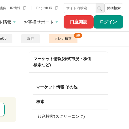
案内・IR情報
English IR
銘柄検索
口座開設
ログイン
ト情報
お客様サポート
DeCo
銀行
クレカ積立
マーケット情報(株式市況・株価
検索など)
マーケット情報 その他
検索
絞込検索(スクリーニング)