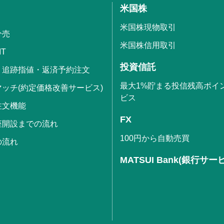
米国株
米国株現物取引
分売
米国株信用取引
IT
投資信託
・追跡指値・返済予約注文
最大1%貯まる投信残高ポイ
ッチ(約定価格改善サービス)
ビス
注文機能
FX
座開設までの流れ
100円から自動売買
の流れ
MATSUI Bank(銀行サー