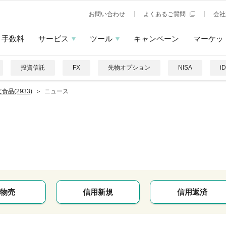
お問い合わせ
よくあるご質問
会社
手数料
サービス
ツール
キャンペーン
マーケッ
投資信託
FX
先物オプション
NISA
i
食品(2933)
ニュース
物売
信用新規
信用返済