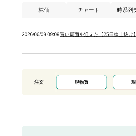
株価
チャート
時系列
2026/06/09 09:09
買い局面を迎えた【25日線上抜け】
注文
現物買
現