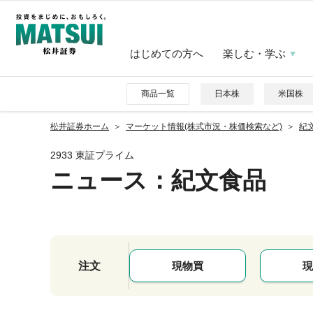
はじめての方へ
楽しむ・学ぶ
商品一覧
日本株
米国株
松井証券ホーム
マーケット情報(株式市況・株価検索など)
紀文
2933 東証プライム
ニュース
：紀文食品
注文
現物買
現