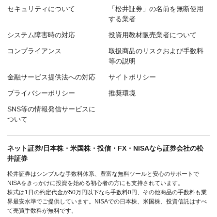
セキュリティについて
「松井証券」の名前を無断使用
する業者
システム障害時の対応
投資用教材販売業者について
コンプライアンス
取扱商品のリスクおよび手数料
等の説明
金融サービス提供法への対応
サイトポリシー
プライバシーポリシー
推奨環境
SNS等の情報発信サービスに
ついて
ネット証券/日本株・米国株・投信・FX・NISAなら証券会社の松
井証券
松井証券はシンプルな手数料体系、豊富な無料ツールと安心のサポートで
NISAをきっかけに投資を始める初心者の方にも支持されています。
株式は1日の約定代金が50万円以下なら手数料0円、その他商品の手数料も業
界最安水準でご提供しています。NISAでの日本株、米国株、投資信託はすべ
て売買手数料が無料です。