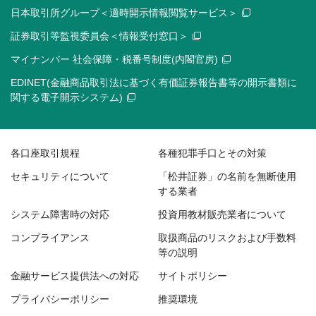
日本取引所グループ＜適時開示情報閲覧サービス＞
証券取引等監視委員会＜情報受付窓口＞
マイナンバー 社会保障・税番号制度(内閣官房)
EDINET(金融商品取引法に基づく有価証券報告書等の開示書類に
関する電子開示システム)
各口座取引規程
各種犯罪手口とその対策
セキュリティについて
「松井証券」の名前を無断使用
する業者
システム障害時の対応
投資用教材販売業者について
コンプライアンス
取扱商品のリスクおよび手数料
等の説明
金融サービス提供法への対応
サイトポリシー
プライバシーポリシー
推奨環境