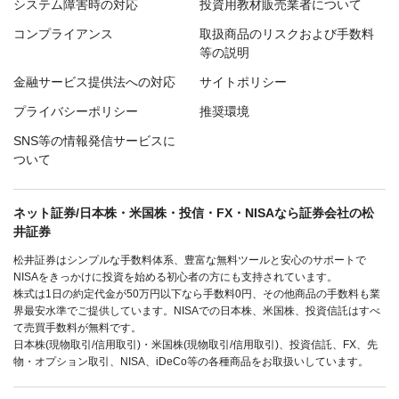
システム障害時の対応
投資用教材販売業者について
コンプライアンス
取扱商品のリスクおよび手数料
等の説明
金融サービス提供法への対応
サイトポリシー
プライバシーポリシー
推奨環境
SNS等の情報発信サービスに
ついて
ネット証券/日本株・米国株・投信・FX・NISAなら証券会社の松
井証券
松井証券はシンプルな手数料体系、豊富な無料ツールと安心のサポートで
NISAをきっかけに投資を始める初心者の方にも支持されています。
株式は1日の約定代金が50万円以下なら手数料0円、その他商品の手数料も業
界最安水準でご提供しています。NISAでの日本株、米国株、投資信託はすべ
て売買手数料が無料です。
日本株(現物取引/信用取引)・米国株(現物取引/信用取引)、投資信託、FX、先
物・オプション取引、NISA、iDeCo等の各種商品をお取扱いしています。