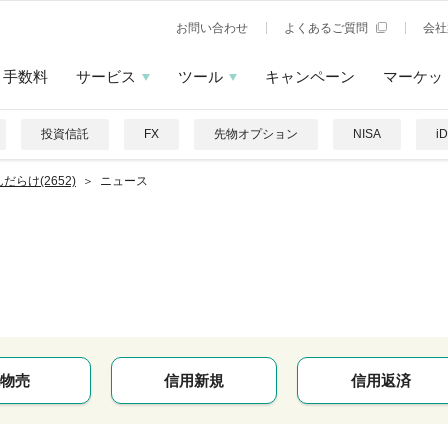
お問い合わせ
よくあるご質問
会社
手数料
サービス
ツール
キャンペーン
マーケッ
投資信託
FX
先物オプション
NISA
i
だらけ(2652)
ニュース
物売
信用新規
信用返済