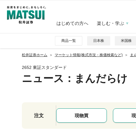
はじめての方へ
楽しむ・学ぶ
商品一覧
日本株
米国株
松井証券ホーム
マーケット情報(株式市況・株価検索など)
まん
2652 東証スタンダード
ニュース
：まんだらけ
注文
現物買
現