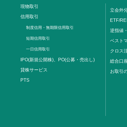
現物取引
立会外
信用取引
ETF/RE
制度信用・無期限信用取引
逆指値
短期信用取引
ベストマ
一日信用取引
クロス
IPO(新規公開株)、PO(公募・売出し)
総合口
貸株サービス
お取引
PTS