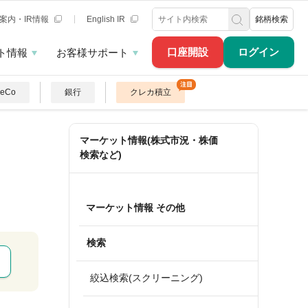
案内・IR情報
English IR
銘柄検索
口座開設
ログイン
ト情報
お客様サポート
DeCo
銀行
クレカ積立
マーケット情報(株式市況・株価
検索など)
マーケット情報 その他
検索
絞込検索(スクリーニング)