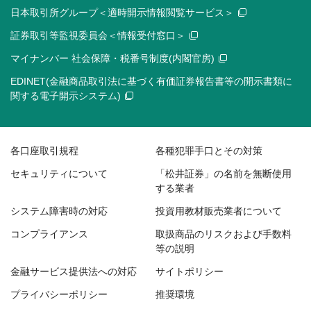
日本取引所グループ＜適時開示情報閲覧サービス＞
証券取引等監視委員会＜情報受付窓口＞
マイナンバー 社会保障・税番号制度(内閣官房)
EDINET(金融商品取引法に基づく有価証券報告書等の開示書類に
関する電子開示システム)
各口座取引規程
各種犯罪手口とその対策
セキュリティについて
「松井証券」の名前を無断使用
する業者
システム障害時の対応
投資用教材販売業者について
コンプライアンス
取扱商品のリスクおよび手数料
等の説明
金融サービス提供法への対応
サイトポリシー
プライバシーポリシー
推奨環境