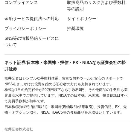
コンプライアンス
取扱商品のリスクおよび手数料
等の説明
金融サービス提供法への対応
サイトポリシー
プライバシーポリシー
推奨環境
SNS等の情報発信サービスに
ついて
ネット証券/日本株・米国株・投信・FX・NISAなら証券会社の松
井証券
松井証券はシンプルな手数料体系、豊富な無料ツールと安心のサポートで
NISAをきっかけに投資を始める初心者の方にも支持されています。
株式は1日の約定代金が50万円以下なら手数料0円、その他商品の手数料も業
界最安水準でご提供しています。NISAでの日本株、米国株、投資信託はすべ
て売買手数料が無料です。
日本株(現物取引/信用取引)・米国株(現物取引/信用取引)、投資信託、FX、先
物・オプション取引、NISA、iDeCo等の各種商品をお取扱いしています。
松井証券株式会社