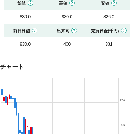
始値
高値
安値
830.0
830.0
826.0
前日終値
出来高
売買代金(千円)
830.0
400
331
チャート
950
905