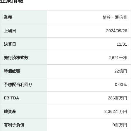
企業情報
業種
情報・通信業
上場日
2024/09/26
決算日
12/31
発行済株式数
2,621千株
時価総額
22億円
予想配当利回り
0.00％
EBITDA
286百万円
純資産
2,362百万円
有利子負債
0百万円