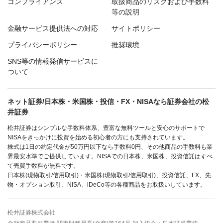
コンプライアンス
取扱商品のリスクおよび手数料
等の説明
金融サービス提供法への対応
サイトポリシー
プライバシーポリシー
推奨環境
SNS等の情報発信サービスに
ついて
ネット証券/日本株・米国株・投信・FX・NISAなら証券会社の松
井証券
松井証券はシンプルな手数料体系、豊富な無料ツールと安心のサポートで
NISAをきっかけに投資を始める初心者の方にも支持されています。
株式は1日の約定代金が50万円以下なら手数料0円、その他商品の手数料も業
界最安水準でご提供しています。NISAでの日本株、米国株、投資信託はすべ
て売買手数料が無料です。
日本株(現物取引/信用取引)・米国株(現物取引/信用取引)、投資信託、FX、先
物・オプション取引、NISA、iDeCo等の各種商品をお取扱いしています。
松井証券株式会社