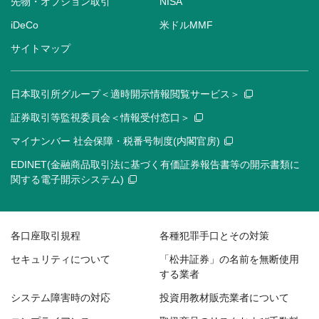
先物・オプション取引
NISA
iDeCo
米ドルMMF
サイトマップ
日本取引所グループ＜適時開示情報閲覧サービス＞
証券取引等監視委員会＜情報受付窓口＞
マイナンバー 社会保障・税番号制度(内閣官房)
EDINET(金融商品取引法に基づく有価証券報告書等の開示書類に
関する電子開示システム)
各口座取引規程
各種犯罪手口とその対策
セキュリティについて
「松井証券」の名前を無断使用
する業者
システム障害時の対応
投資用教材販売業者について