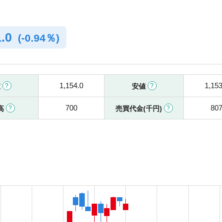
1.0
(
-
0.94％)
1,154.0
1,153
値
安値
700
80
高
売買代金(千円)