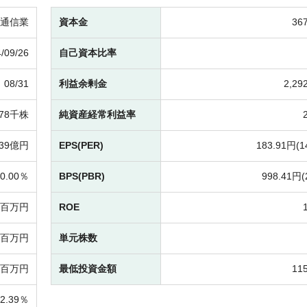
通信業
資本金
36
/09/26
自己資本比率
08/31
利益余剰金
2,2
378千株
純資産経常利益率
39億円
EPS(PER)
183.91円(
1
0.00％
BPS(PBR)
998.41円(
7百万円
ROE
77百万円
単元株数
8百万円
最低投資金額
11
12.39％