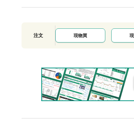
注文
現物買
現