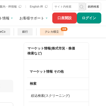
案内・IR情報
English IR
銘柄検索
口座開設
ログイン
ト情報
お客様サポート
DeCo
銀行
クレカ積立
マーケット情報(株式市況・株価
検索など)
マーケット情報 その他
検索
算
絞込検索(スクリーニング)