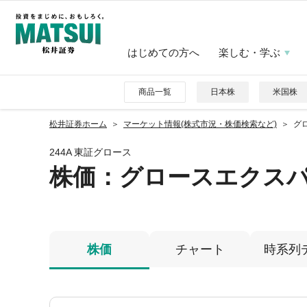
はじめての方へ
楽しむ・学ぶ
商品一覧
日本株
米国株
松井証券ホーム
マーケット情報(株式市況・株価検索など)
グ
244A 東証グロース
株価
：グロースエクス
株価
チャート
時系列