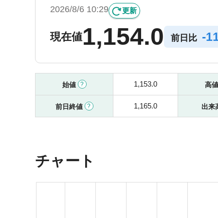
2026/8/6 10:29
更新
1,154.0
-
1
現在値
前日比
1,153.0
始値
高
1,165.0
前日終値
出来
チャート