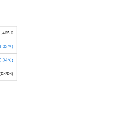
1,465.0
1.03％)
6.94％)
(08/06)