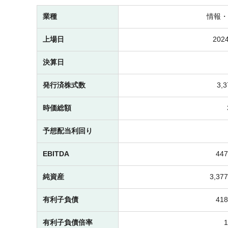
業種
情報・
上場日
2024
決算日
発行済株式数
3,
時価総額
予想配当利回り
EBITDA
44
純資産
3,3
有利子負債
41
有利子負債倍率