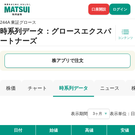
口座開設
ログイン
244A 東証グロース
時系列データ
：グロースエクスパ
コンテンツ
ートナーズ
株アプリで注文
株価
チャート
時系列データ
ニュース
表示期間
表示単位：
日
3ヶ月
日付
始値
高値
安値