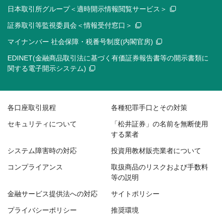
日本取引所グループ＜適時開示情報閲覧サービス＞
証券取引等監視委員会＜情報受付窓口＞
マイナンバー 社会保障・税番号制度(内閣官房)
EDINET(金融商品取引法に基づく有価証券報告書等の開示書類に
関する電子開示システム)
各口座取引規程
各種犯罪手口とその対策
セキュリティについて
「松井証券」の名前を無断使用
する業者
システム障害時の対応
投資用教材販売業者について
コンプライアンス
取扱商品のリスクおよび手数料
等の説明
金融サービス提供法への対応
サイトポリシー
プライバシーポリシー
推奨環境