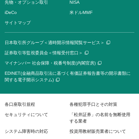
先物・オプション取引
NISA
iDeCo
米ドルMMF
サイトマップ
日本取引所グループ＜適時開示情報閲覧サービス＞
証券取引等監視委員会＜情報受付窓口＞
マイナンバー 社会保障・税番号制度(内閣官房)
EDINET(金融商品取引法に基づく有価証券報告書等の開示書類に
関する電子開示システム)
各口座取引規程
各種犯罪手口とその対策
セキュリティについて
「松井証券」の名前を無断使用
する業者
システム障害時の対応
投資用教材販売業者について