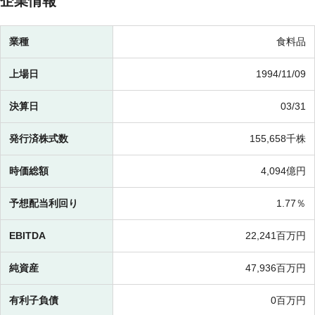
企業情報
業種
食料品
上場日
1994/11/09
決算日
03/31
発行済株式数
155,658千株
時価総額
4,094億円
予想配当利回り
1.77％
EBITDA
22,241百万円
純資産
47,936百万円
有利子負債
0百万円