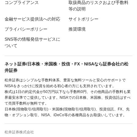
コンプライアンス
取扱商品のリスクおよび手数料
等の説明
金融サービス提供法への対応
サイトポリシー
プライバシーポリシー
推奨環境
SNS等の情報発信サービスに
ついて
ネット証券/日本株・米国株・投信・FX・NISAなら証券会社の松
井証券
松井証券はシンプルな手数料体系、豊富な無料ツールと安心のサポートで
NISAをきっかけに投資を始める初心者の方にも支持されています。
株式は1日の約定代金が50万円以下なら手数料0円、その他商品の手数料も業
界最安水準でご提供しています。NISAでの日本株、米国株、投資信託はすべ
て売買手数料が無料です。
日本株(現物取引/信用取引)・米国株(現物取引/信用取引)、投資信託、FX、先
物・オプション取引、NISA、iDeCo等の各種商品をお取扱いしています。
松井証券株式会社