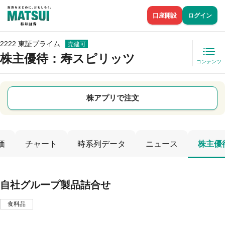
口座開設
ログイン
2222 東証プライム
売建可
株主優待
：寿スピリッツ
コンテンツ
株アプリで注文
価
チャート
時系列データ
ニュース
株主優
自社グループ製品詰合せ
食料品