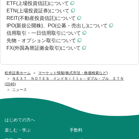
ETF(上場投資信託)について
ETN(上場投資証券)について
REIT(不動産投資信託)について
IPO(新規公開株)、PO(公募・売出し)について
信用取引・一日信用取引について
先物・オプション取引について
FX(外国為替証拠金取引)について
松井証券ホーム
マーケット情報(株式市況・株価検索など)
ＮＥＸＴ ＮＯＴＥＳ インドＮｉｆｔｙ・ダブル・ブル ＥＴＮ
(2046)
ニュース
はじめての方へ
楽しむ・学ぶ
手数料