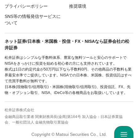
プライバシーポリシー
推奨環境
SNS等の情報発信サービスに
ついて
ネット証券/日本株・米国株・投信・FX・NISAなら証券会社の松
井証券
松井証券はシンプルな手数料体系、豊富な無料ツールと安心のサポートで
NISAをきっかけに投資を始める初心者の方にも支持されています。
株式は1日の約定代金が50万円以下なら手数料0円、その他商品の手数料も業
界最安水準でご提供しています。NISAでの日本株、米国株、投資信託はすべ
て売買手数料が無料です。
日本株(現物取引/信用取引)・米国株(現物取引/信用取引)、投資信託、FX、先
物・オプション取引、NISA、iDeCo等の各種商品をお取扱いしています。
松井証券株式会社
金融商品取引業者 関東財務局長(金商)第164号 加入協会：日本証券業協
会、一般社団法人 金融先物取引業協会
Copyright © Matsui Securities Co., Ltd.