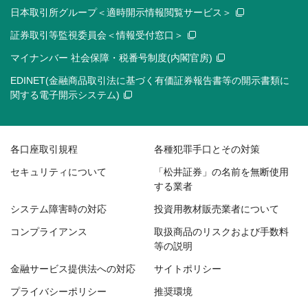
日本取引所グループ＜適時開示情報閲覧サービス＞
証券取引等監視委員会＜情報受付窓口＞
マイナンバー 社会保障・税番号制度(内閣官房)
EDINET(金融商品取引法に基づく有価証券報告書等の開示書類に
関する電子開示システム)
各口座取引規程
各種犯罪手口とその対策
セキュリティについて
「松井証券」の名前を無断使用
する業者
システム障害時の対応
投資用教材販売業者について
コンプライアンス
取扱商品のリスクおよび手数料
等の説明
金融サービス提供法への対応
サイトポリシー
プライバシーポリシー
推奨環境