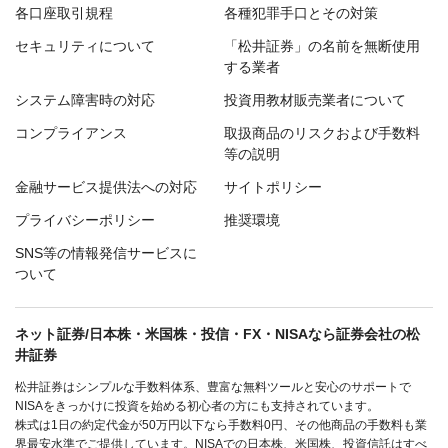
各口座取引規程
各種犯罪手口とその対策
セキュリティについて
「松井証券」の名前を無断使用
する業者
システム障害時の対応
投資用教材販売業者について
コンプライアンス
取扱商品のリスクおよび手数料
等の説明
金融サービス提供法への対応
サイトポリシー
プライバシーポリシー
推奨環境
SNS等の情報発信サービスに
ついて
ネット証券/日本株・米国株・投信・FX・NISAなら証券会社の松
井証券
松井証券はシンプルな手数料体系、豊富な無料ツールと安心のサポートで
NISAをきっかけに投資を始める初心者の方にも支持されています。
株式は1日の約定代金が50万円以下なら手数料0円、その他商品の手数料も業
界最安水準でご提供しています。NISAでの日本株、米国株、投資信託はすべ