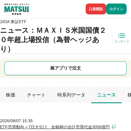
口座開設
ログイン
183A 東証ETF
ニュース
：ＭＡＸＩＳ米国国債２
０年超上場投信（為替ヘッジあ
コンテンツ
り）
株アプリで注文
株価
チャート
時系列データ
ニュース
2026/08/07 15:35
ETF売買動向＝7日大引け、全銘柄の合計売買代金3058億円