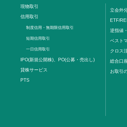
現物取引
立会外
信用取引
ETF/RE
制度信用・無期限信用取引
逆指値
短期信用取引
ベストマ
一日信用取引
クロス
IPO(新規公開株)、PO(公募・売出し)
総合口
貸株サービス
お取引
PTS