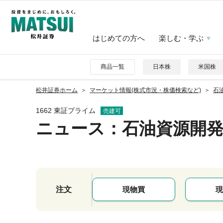
はじめての方へ
楽しむ・学ぶ
商品一覧
日本株
米国株
松井証券ホーム
マーケット情報(株式市況・株価検索など)
石油
1662 東証プライム
売建可
ニュース
：石油資源開
注文
現物買
現