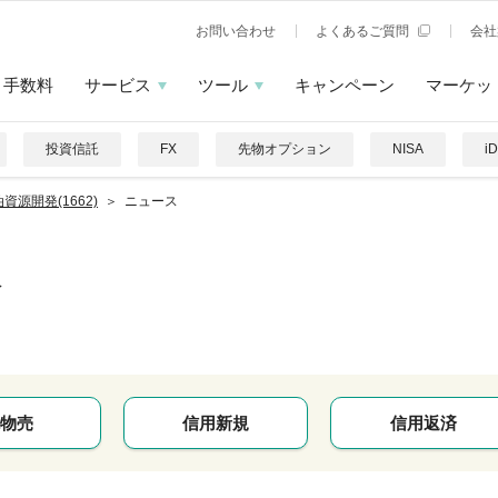
お問い合わせ
よくあるご質問
会社
手数料
サービス
ツール
キャンペーン
マーケッ
投資信託
FX
先物オプション
NISA
i
資源開発(1662)
ニュース
発
物売
信用新規
信用返済