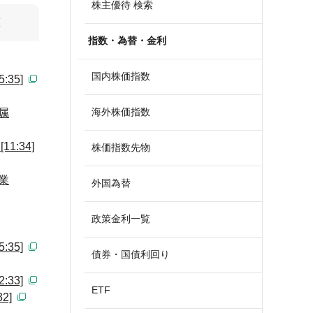
株主優待 検索
算
指数・為替・金利
国内株価指数
35]
海外株価指数
属
:34]
株価指数先物
業
外国為替
政策金利一覧
35]
債券・国債利回り
33]
ETF
2]