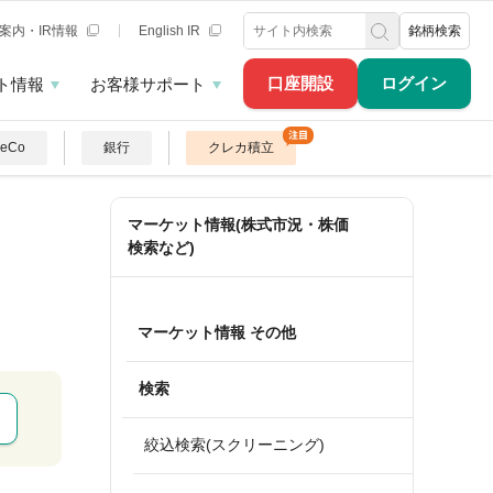
案内・IR情報
English IR
銘柄検索
口座開設
ログイン
ト情報
お客様サポート
DeCo
銀行
クレカ積立
マーケット情報(株式市況・株価
検索など)
マーケット情報 その他
検索
絞込検索(スクリーニング)