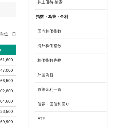
株主優待 検索
算
指数・為替・金利
国内株価指数
単位：
日
海外株価指数
高
061,600
株価指数先物
647,000
外国為替
666,500
政策金利一覧
002,800
404,600
債券・国債利回り
333,500
ETF
369,900