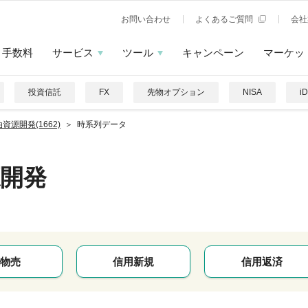
お問い合わせ
よくあるご質問
会社
手数料
サービス
ツール
キャンペーン
マーケッ
投資信託
FX
先物オプション
NISA
i
資源開発(1662)
時系列データ
開発
物売
信用新規
信用返済