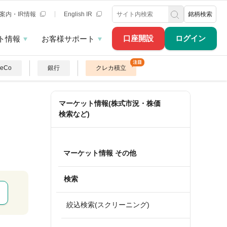
案内・IR情報
English IR
銘柄検索
口座開設
ログイン
ト情報
お客様サポート
DeCo
銀行
クレカ積立
マーケット情報(株式市況・株価
検索など)
マーケット情報 その他
検索
絞込検索(スクリーニング)