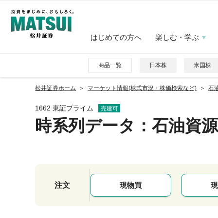
はじめての方へ
楽しむ・学ぶ
商品一覧
日本株
米国株
松井証券ホーム
マーケット情報(株式市況・株価検索など)
石油
1662 東証プライム
売建可
時系列データ
：石油資源
注文
現物買
現